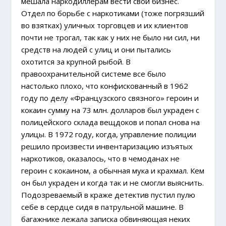
мешала наркодиллерам вести свой бизнес.
Отдел по борьбе с наркотиками (тоже погрязший
во взятках) уличных торговцев и их клиентов
почти не трогал, так как у них не было ни сил, ни
средств на людей с улиц и они пытались
охотится за крупной рыбой. В
правоохранительной системе все было
настолько плохо, что конфискованный в 1962
году по делу «Французского связного» героин и
кокаин сумму на 73 млн. долларов был украден с
полицейского склада вещдоков и попал снова на
улицы. В 1972 году, когда, управление полиции
решило произвести инвентаризацию изъятых
наркотиков, оказалось, что в чемоданах не
героин с кокаином, а обычная мука и крахмал. Кем
он был украден и когда так и не смогли выяснить.
Подозреваемый в краже детектив пустил пулю
себе в сердце сидя в патрульной машине. В
багажнике лежала записка обвиняющая неких