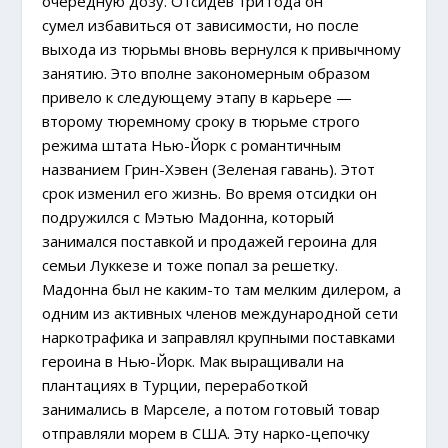
очередную дозу. Отсидев три года он
сумел избавиться от зависимости, но после
выхода из тюрьмы вновь вернулся к привычному
занятию. Это вполне закономерным образом
привело к следующему этапу в карьере —
второму тюремному сроку в тюрьме строго
режима штата Нью-Йорк с романтичным
названием Грин-Хэвен (Зеленая гавань). Этот
срок изменил его жизнь. Во время отсидки он
подружился с Мэтью Мадонна, который
занимался поставкой и продажей героина для
семьи Луккезе и тоже попал за решетку.
Мадонна был не каким-то там мелким дилером, а
одним из активных членов международной сети
наркотрафика и заправлял крупными поставками
героина в Нью-Йорк. Мак выращивали на
плантациях в Турции, переработкой
занимались в Марселе, а потом готовый товар
отправляли морем в США. Эту нарко-цепочку