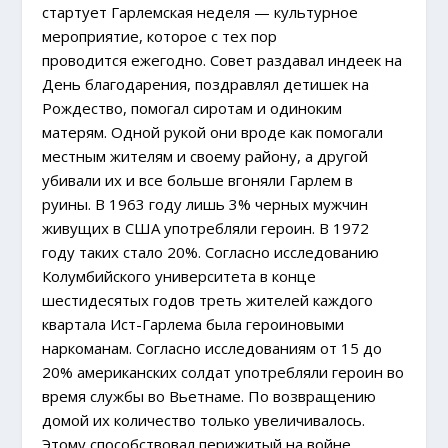
стартует Гарлемская неделя — культурное
мероприятие, которое с тех пор
проводится ежегодно. Совет раздавал индеек на
День благодарения, поздравлял детишек на
Рождество, помогал сиротам и одиноким
матерям. Одной рукой они вроде как помогали
местным жителям и своему району, а другой
убивали их и все больше вгоняли Гарлем в
руины. В 1963 году лишь 3% черных мужчин
живущих в США употребляли героин. В 1972
году таких стало 20%. Согласно исследованию
Колумбийского университета в конце
шестидесятых годов треть жителей каждого
квартала Ист-Гарлема была героиновыми
наркоманам. Согласно исследованиям от 15 до
20% американских солдат употребляли героин во
время службы во Вьетнаме. По возвращению
домой их количество только увеличивалось.
Этому способствовал перижитый на войне