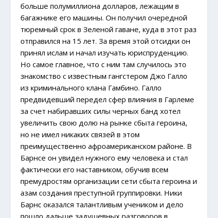
больше полумиллиона долларов, лежащим в
багажнике его машины. Он получил очередной
тюремный срок в Зеленой гаване, куда в этот раз
отправился на 15 лет. За время этой отсидки он
принял ислам и начал изучать юриспруденцию.
Но самое главное, что с ним там случилось это
знакомство с известным гангстером Джо Галло
из криминального клана Гамбино. Галло
предвидевший передел сфер влияния в Гарлеме
за счет набиравших силы черных банд хотел
увеличить свою долю на рынке сбыта героина,
но не имел никаких связей в этом
преимущественно афроамериканском районе. В
Барнсе он увидел нужного ему человека и стал
фактически его наставником, обучив всем
премудростям организации сети сбыта героина и
азам создания преступной группировки. Ники
Барнс оказался талантливым учеником и дело
пошло дальше задушевных разговоров в