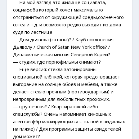
— На мой взгляд это жилище социапата,
социафоба который хочет максимально
отстраниться от окружающей среды,солнечного
свтеа и т.д. и возможно редко выходит из дома
судя по лестнице
— Дом дьявола (сатаны)? / Клуб поклонения
Дьяволу / Church of Satan New York office? /
Дипломатическая миссия Северной Кореи?
— студия, где порнофильмы снимают?
— Ещё версия: стёкла затонированы
специальной плёнкой, которая предотвращает
выгорание на солнце обоев и мебели, а также
делает стекло прочным (противоударным) и
непрозрачным для любопытных прохожих.
— црушечная? / Квартира какой либо
спецслужбы? Очень напоминает киношных
агентов фбр маскирующихся с толпой в пиджаках
на пляже) / Для программы защиты свидетелей
дом может?