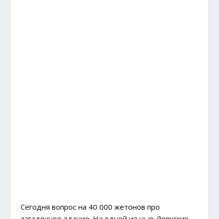
Сегодня вопрос на 40 000 жетонов про
загадочное здание. На одной из нью-йоркских