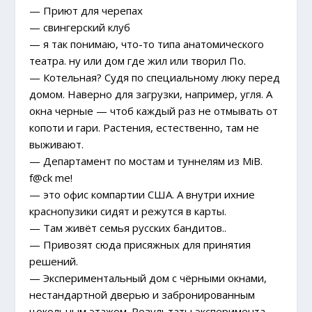
— Приют для черепах
— свингерский клуб
— я так понимаю, что-то типа анатомического
театра. ну или дом где жил или творил По.
— Котельная? Судя по специальному люку перед
домом. Наверно для загрузки, например, угля. А
окна черные — чтоб каждый раз не отмывать от
копоти и гари. Растения, естественно, там не
выживают.
— Департамент по мостам и туннелям из MiB.
f@ck me!
— это офис компартии США. А внутри ихние
краснопузики сидят и режутся в карты.
— Там живёт семья русских бандитов..
— Привозят сюда присяжных для принятия
решений.
— Экспериментальный дом с чёрными окнами,
нестандартной дверью и забронированным
цокольным этажом. Результаты эксперимента