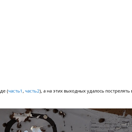
де (
часть1
,
часть2
), а на этих выходных удалось пострелят