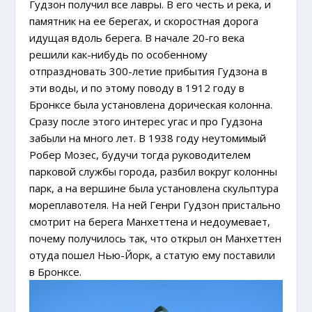
Гудзон получил все лавры. В его честь и река, и
памятник на ее берегах, и скоростная дорога
идущая вдоль берега. В начале 20-го века
решили как-нибудь по особенному
отпраздновать 300-летие прибытия Гудзона в
эти воды, и по этому поводу в 1912 году в
Бронксе была установлена дорическая колонна.
Сразу после этого интерес угас и про Гудзона
забыли на много лет. В 1938 году неутомимый
Робер Мозес, будучи тогда руководителем
парковой службы города, разбил вокруг колонны
парк, а на вершине была установлена скульптура
мореплавотеля. На ней Генри Гудзон пристально
смотрит на берега Манхеттена и недоумевает,
почему получилось так, что открыл он Манхеттен
отуда пошел Нью-Йорк, а статую ему поставили
в Бронксе.