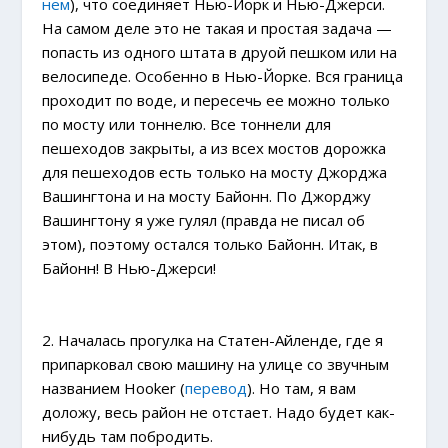
нем
), что соединяет Нью-Йорк и Нью-Джерси.
На самом деле это не такая и простая задача —
попасть из одного штата в друой пешком или на
велосипеде. Особенно в Нью-Йорке. Вся граница
проходит по воде, и пересечь ее можно только
по мосту или тоннелю. Все тоннели для
пешеходов закрыты, а из всех мостов дорожка
для пешеходов есть только на мосту Джорджа
Вашингтона и на мосту Байонн. По Джорджу
Вашингтону я уже гулял (правда не писал об
этом), поэтому остался только Байонн. Итак, в
Байонн! В Нью-Джерси!
2. Началась прогулка на Статен-Айленде, где я
припарковал свою машину на улице со звучным
названием Hooker (
перевод
). Но там, я вам
доложу, весь район не отстает. Надо будет как-
нибудь там побродить.