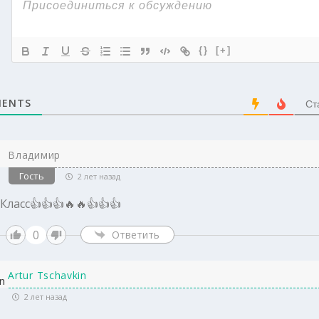
{}
[+]
ENTS
Ст
Владимир
Гость
2 лет назад
Класс👍👍👍🔥🔥👍👍👍
0
Ответить
Artur Tschavkin
2 лет назад