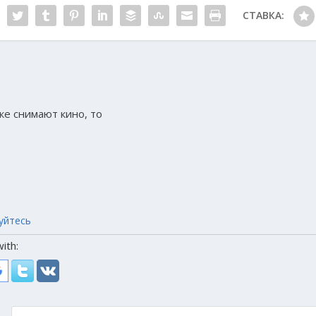
СТАВКА:
ке снимают кино, то
уйтесь
ith: