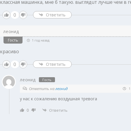
классная машинка, мне б такую. выглядuт лучше чем в 
0
Ответить
леонид
Гость
1 год назад
красиво
0
Ответить
леонид
Гость
Ответить на
леонид
1 
у нас к сожалению воздушная тревога
0
Ответить