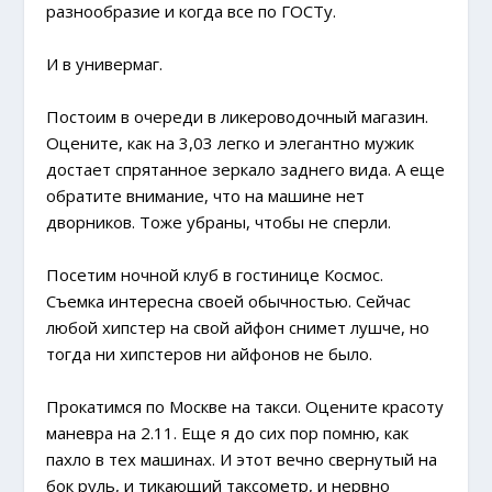
разнообразие и когда все по ГОСТу.
И в универмаг.
Постоим в очереди в ликероводочный магазин.
Оцените, как на 3,03 легко и элегантно мужик
достает спрятанное зеркало заднего вида. А еще
обратите внимание, что на машине нет
дворников. Тоже убраны, чтобы не сперли.
Посетим ночной клуб в гостинице Космос.
Съемка интересна своей обычностью. Сейчас
любой хипстер на свой айфон снимет лушче, но
тогда ни хипстеров ни айфонов не было.
Прокатимся по Москве на такси.
Оцените красоту
маневра на 2.11. Еще
я до сих пор помню, как
пахло в тех машинах. И этот вечно свернутый на
бок руль, и тикающий таксометр, и нервно