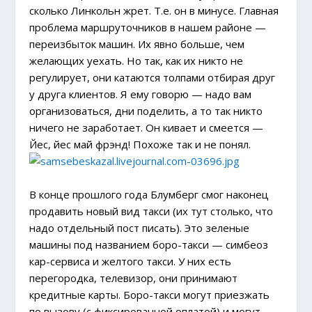
сколько Линкольн жрет. Т.е. он в минусе. Главная
проблема маршруточников в нашем районе —
переизбыток машин. Их явно больше, чем
желающих уехать. Но так, как их никто не
регулирует, они катаются толпами отбирая друг
у друга клиентов. Я ему говорю — надо вам
организоваться, дни поделить, а то так никто
ничего не заработает. Он кивает и смеется —
Йес, йес май фрэнд! Похоже так и не понял.
В конце прошлого года Блумберг смог наконец
продавить новый вид такси (их тут столько, что
надо отдельный пост писать). Это зеленые
машины под названием боро-такси — симбеоз
кар-сервиса и желтого такси. У них есть
перегородка, телевизор, они принимают
кредитные карты. Боро-такси могут приезжать
по вызову (с фиксированной оплатой) и могут