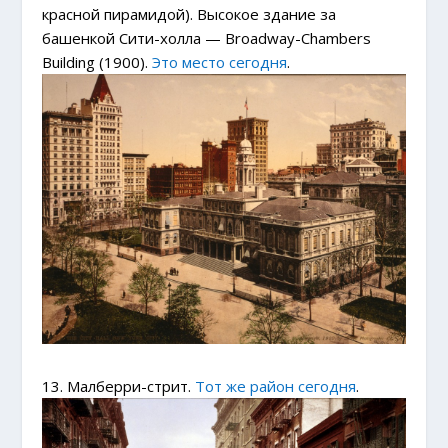
красной пирамидой). Высокое здание за
башенкой Сити-холла — Broadway-Chambers
Building (1900).
Это место сегодня
.
13. Малберри-стрит.
Тот же район сегодня
.