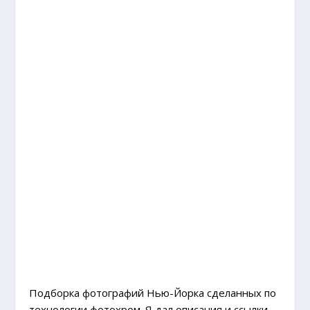
Подборка фотографий Нью-Йорка сделанных по
технологии фотохром. Я дал описания и ссылки