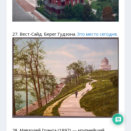
27. Вест-Сайд. Берег Гудзона.
Это место сегодня
.
28. Мавзолей Гранта (1897) — крупнейший