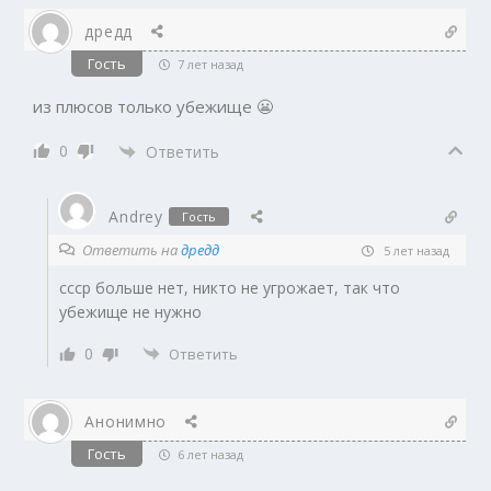
дредд
Гость
7 лет назад
из плюсов только убежище 😬
0
Ответить
Andrey
Гость
Ответить на
дредд
5 лет назад
ссср больше нет, никто не угрожает, так что
убежище не нужно
0
Ответить
Анонимно
Гость
6 лет назад