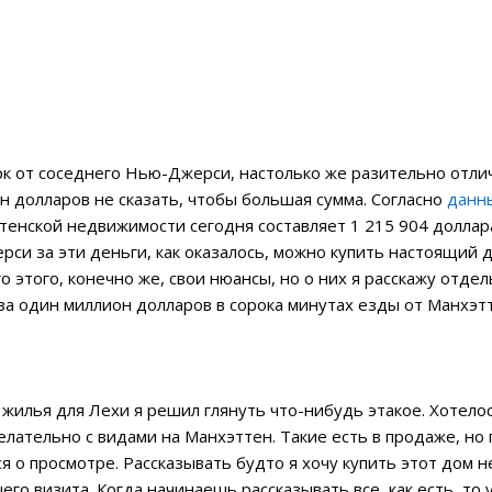
к от соседнего Нью-Джерси, настолько же разительно отли
н долларов не сказать, чтобы большая сумма. Согласно
данны
тенской недвижимости сегодня составляет 1 215 904 доллар
си за эти деньги, как оказалось, можно купить настоящий д
о этого, конечно же, свои нюансы, но о них я расскажу отде
за один миллион долларов в сорока минутах езды от Манхэт
илья для Лехи я решил глянуть что-нибудь этакое. Хотелось
лательно с видами на Манхэттен. Такие есть в продаже, но
 о просмотре. Рассказывать будто я хочу купить этот дом не
о визита. Когда начинаешь рассказывать все, как есть, то у