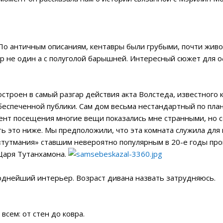
. По античным описаниям, кентавры были грубыми, почти жи
вр не один а с полуголой барышней. Интересный сюжет для о
остроен в самый разгар действия акта Волстеда, известного к
еспеченной публики. Сам дом весьма нестандартный по плани
ент посещения многие вещи показались мне странными, но се
ть это ниже. Мы предположили, что эта комната служила для
 «тутмания» ставшим невероятно популярным в 20-е годы пр
Царя Тутанхамона.
моднейший интерьер. Возраст дивана назвать затрудняюсь.
всем: от стен до ковра.