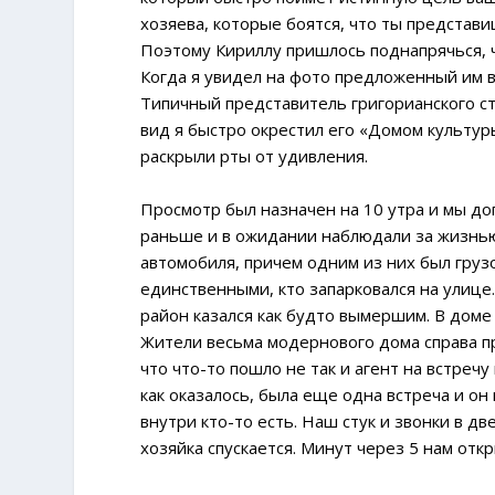
хозяева, которые боятся, что ты представ
Поэтому Кириллу пришлось поднапрячься, ч
Когда я увидел на фото предложенный им ва
Типичный представитель григорианского с
вид я быстро окрестил его «Домом культур
раскрыли рты от удивления.
Просмотр был назначен на 10 утра и мы до
раньше и в ожидании наблюдали за жизнью 
автомобиля, причем одним из них был груз
единственными, кто запарковался на улице.
район казался как будто вымершим. В доме 
Жители весьма модернового дома справа при
что что-то пошло не так и агент на встречу
как оказалось, была еще одна встреча и он
внутри кто-то есть. Наш стук и звонки в д
хозяйка спускается. Минут через 5 нам отк