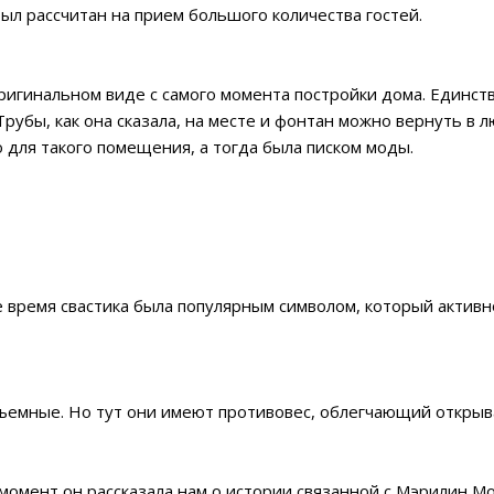
ыл рассчитан на прием большого количества гостей.
оригинальном виде с самого момента постройки дома. Единст
рубы, как она сказала, на месте и фонтан можно вернуть в л
 для такого помещения, а тогда была писком моды.
вое время свастика была популярным символом, который акти
одъемные. Но тут они имеют противовес, облегчающий открыв
т момент он рассказала нам о истории связанной с Мэрилин 