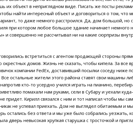
ишь их объект в неприглядном виде. Писать же посты реклам
тобы найти интересный объект и договориться о том, что м
риант, то даже немного расстроился. Да, дом большой, но с
тиля при котором любое большое здание начинает немного 
ы» и совершенно не рассчитывал ни на какие сюрпризы внутр
говорились встретиться с агентом продающей стороны прямо
окрестных домов. Жизнь не сказать, чтобы кипела. За все в
овичок компании FedEx, доставивший посылки соседу ниже по
 Все остальные жители этого района ставят свои машины либо
напротив кто-то усердно учился играть на пианино, перебира
ветливо помахали нам руками, сели в Субару и уехали куда-т
 не придет. Кирилл связался с ним и тот написал чтобы мы сам
 никак не успевал приехать. Дом не выглядел обитаемым и мы
верь остались без ответа и мы уже было собрались уезжать,
рыла дверь невысокая хрупкая старушка с тросточкой и пригла