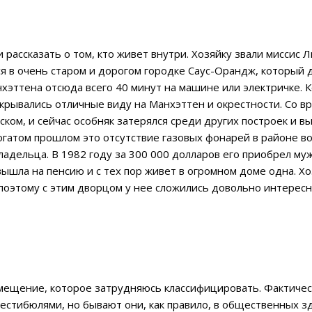
рассказать о том, кто живет внутри. Хозяйку звали миссис Ли
ся в очень старом и дорогом городке Саус-Орандж, который 
эттена отсюда всего 40 минут на машине или электричке. К
открывались отличные виду на Манхэттен и окрестности. Со
куском, и сейчас особняк затерялся среди других построек и 
богатом прошлом это отсутствие газовых фонарей в районе в
ладельца. В 1982 году за 300 000 долларов его приобрел му
вышла на пенсию и с тех пор живет в огромном доме одна. Хо
поэтому с этим дворцом у нее сложились довольно интересн
мещение, которое затрудняюсь классифицировать. Фактичес
естибюлями, но бывают они, как правило, в общественных зд