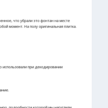
венное, что убрали это фонтан на месте
юбой момент. На полу оригинальная плитка.
вно использовали при декодировании
ание.
Монро, подробности которой мы нагуглили