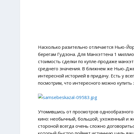
Насколько разительно отличается Нью-Йор
берегам Гудзона. Для Манхэттена 1 миллио
стоимость сделки по купле-продаже манхэт
среднего значения. В ближнем же Нью-Джер
интересной историей в придачу. Есть у всег
посмотрим, что интересного можно купить 
Утомившись от просмотров однообразного ж
кино: необычный, большой, ухоженный и же
стороной всегда очень сложно договориться
который быстро поймет истинную цель вашег