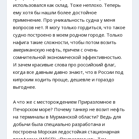
использовался как склад. Тоже неплохо. Теперь
ему хотя бы нашли более достойное
применение. Про уникальность судна у меня
вопросов нет. Я могу только гордиться, что такое
судно построено в моем родном городе. Только
нафига такие сложности, чтобы потом возить
американскую нефть, причем с очень
сомнительной экономической эффективностью.
И зачем красивые слова про российский флаг,
когда все давным давно знают, что в России под
кипрским ходить проще, дешевле и гораздо
выгоднее.
А что же с месторождением Приразломное в
Печорском море? Почему танкер не возит нефть
на терминалы в Мурманской области? Ведь для
добычи была специально разработана и
построена Морская ледостойкая стационарная
платформа (МЛСП) «Приразломная». Там