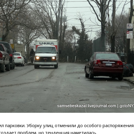
л парковки. Уборку улиц отменили до особого распоряжения 
 создает проблем, но тенденция наметилась.