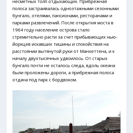
несметных толп отдыхающих. Прибрежная
полоса застраивалась одноэтажными сезонными
бунгало, отелями, пансионами, ресторанами и
парками развлечений. После открытия моста в
1964 году население острова стало
стремительно расти за счет прибывающих нью-
йоркцев искавших тишины и спокойствия на
расстоянии вытянутой руки от Манхеттена, и к
началу двухтысячных удвоилось. От старых
бунгало почти не осталось следа, вдоль океана
были проложены дороги, а прибрежная полоса
отдана под парк с бордвоком.