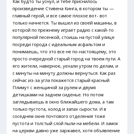
Как будто ты уснул, и тебе приснилось
произведение Стивена Кинга, в котором ты —
главный герой, и все самое плохое вот- вот
только начнется. Ты вышел из своей машины, в
которой по прежнему играет радио с какой-то
популярной песенкой, стоишь на пустой улице
посреди города с идеальным асфальтом и
понимаешь, что это все не по-настоящему, это
просто очередной старый город на твоем пути. А
его жители, наверное, уехали утром по делам, и
с минуты на минуту должны вернуться. Как раз
сейчас из-за угла покажется старый красный
Плимут с женщиной за рулем и двумя
детишками на заднем сиденье. Но потом
заглядываешь в окно ближайшего дома, а там
только пустота, холод и запах сырости. И в
соседнем окне почтового отделения тоже
пустота и толстый слой пыли на мебели. И замок
на церкви давно уже заржавел, хотя объявление