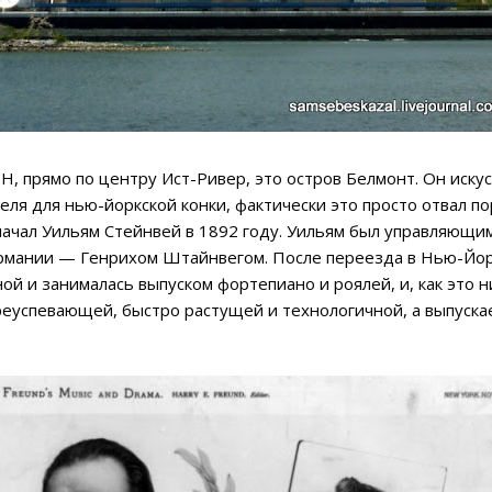
, прямо по центру Ист-Ривер, это остров Белмонт. Он иску
ля для нью-йоркской конки, фактически это просто отвал п
ачал Уильям Стейнвей в 1892 году. Уильям был управляющи
ермании — Генрихом Штайнвегом. После переезда в Нью-Йор
й и занималась выпуском фортепиано и роялей, и, как это н
реуспевающей, быстро растущей и технологичной, а выпуска