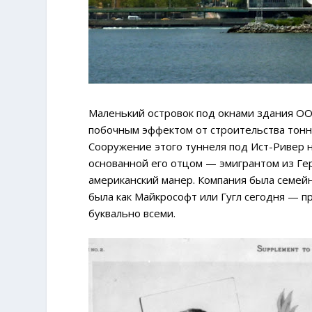
Маленький островок под окнами здания ООН
побочным эффектом от строительства тонне
Сооружение этого туннеля под Ист-Ривер н
основанной его отцом — эмигрантом из Г
американский манер. Компания была семейно
была как Майкрософт или Гугл сегодня — п
буквально всеми.