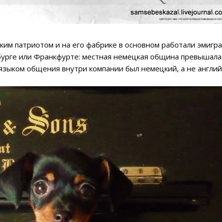
им патриотом и на его фабрике в основном работали эмигра
урге или Франкфурте: местная немецкая община превышала 
 языком общения внутри компании был немецкий, а не англий