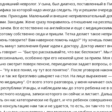
одняшний невролог. У сына, был диагноз, поставленный в П
цифика за которой надо иногда следить. Ну и решили очеред
рием. Приходим. Маленький и внешне непривлекательный дом
ами. Заходим. Жене сразу понравилось отношение на ресеп
да, зачем. Все естественно на английском и еще с медицински
оэтому собственно сюда и пришли. Тетка делает такое непр
чень говорите? Вам наверное помочь надо?" Ну хочешь помо
ть минут заполнения бумаг идем к доктору. Доктор имеет в
 говорит — "Быстро рассказывайте, что вас беспокоит". Мы
ессионально, особенно при его нехилой цене за прием. Моя 
ьно смотрит поверх пенсне, периодически задает вопросы, 
"Ну я все понял, ну тут все понятно". После уговоров нако
х и так же брезгливо швыряет на стол. На лице выражение —
 медицину". От всего этого разговора, у меня начинает скл
з республики Уганды, и наблюдали мы до этого ребенка не в 
местного колдуна, записи которого он сейчас и листает. Да
ть он нас категорически не будет, и что ребенок совершенн
консультацию нам так и не удается, то есть, он там что то 
 А на все наши вопросы, предварительно глубоко и снисходи