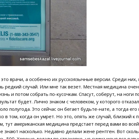
к это врачи, а особенно их русскоязычные версии. Среди них
ь редкий случай. Или мне так везет. Местная медицина очен
знь и потом собрать по-кусочкам. Спасут, соберут, на ноги 
ультат будет. Лично знаком с человеком, у которого отказал
ло полугода. Это сейчас он бегает будьте-нате, а тогда его
о в том, когда он умрет. Но это, опять же случай, близкий к
, тут американская медицина предстает перед вами во всей
не знают насколько. Недавно делали жене рентген. Вот скол
сь 500. Хорошо делали по страховке, но сумма меня все рав