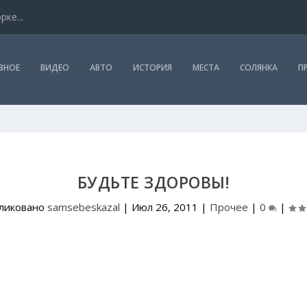
ке...
ВНОЕ
ВИДЕО
АВТО
ИСТОРИЯ
МЕСТА
СОЛЯНКА
П
БУДЬТЕ ЗДОРОВЫ!
ликовано
samsebeskazal
|
Июл 26, 2011
|
Прочее
|
0
|