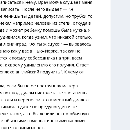
аписаться к нему. Врач молча слушает меня
 записать. После чего выдает — "Я
не лечишь ты детей, допустим, но трубки то
риехал например человек из степи, откуда в
 да и может ребенку помощь была нужна. Я
удивился, когда узнал, что никакой степью,
д Ленинград. "Ах ты ж сцуко!" — вырвалось
наю как у вас в Нью-Йорке, так как не
ся к посылу собеседника на три, всем
ре, к своему удивлению его получил. Ответ
плохо английский подучить". К чему он
а, если бы не ее постоянная манера
я вот под дулом пистолета не заставишь
 вот они и перенесли это в местный диалект
 выписала даже не предупредив и не
деле такое, а то бы лечили потом обычную
все обычными гомеопатическими каплями.
ч вон что выписывает.