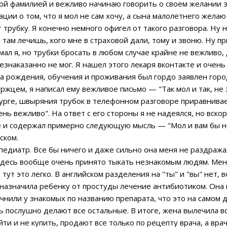
кой фамилией и вежливо начинаю говорить о своем желании з
ии о том, что я мол не сам хочу, а сына малолетнего желаю
т трубку. Я конечно немного офигел от такого разговора. Ну 
ы там лечишь, кого мне в страховой дали, тому и звоню. Ну п
л я, но трубки бросать в любом случае крайне не вежливо,
знаказанно не мог. Я нашел этого лекаря вконтакте и очень 
та рождения, обучения и проживания был гордо заявлен горо
жцем, я написал ему вежливое письмо — "Так мол и так, не з
рге, швыряния трубок в телефонном разговоре приравнивает
чень вежливо". На ответ с его стороны я не надеялся, но вско
е и содержал примерно следующую мысль — "Мол и вам бы не
ском.
диатр. Все бы ничего и даже сильно она меня не раздражал
 Здесь вообще очень принято тыкать незнакомым людям. Мен
х тут это легко. В английском разделения на "ты" и "вы" нет,
 назначила ребенку от простуды лечение антибиотиком. Она
чнили у знакомых по названию препарата, что это на самом 
сь послушно делают все остальные. В итоге, жена вылечила 
ойти и не купить, продают все только по рецепту врача, а вра