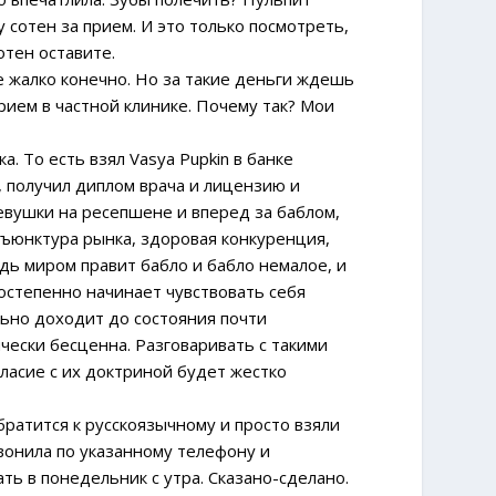
 сотен за прием. И это только посмотреть,
отен оставите.
 не жалко конечно. Но за такие деньги ждешь
рием в частной клинике. Почему так? Мои
. То есть взял Vasya Pupkin в банке
, получил диплом врача и лицензию и
девушки на ресепшене и вперед за баблом,
онъюнктура рынка, здоровая конкуренция,
едь миром правит бабло и бабло немалое, и
постепенно начинает чувствовать себя
льно доходит до состояния почти
ически бесценна. Разговаривать с такими
гласие с их доктриной будет жестко
братится к русскоязычному и просто взяли
вонила по указанному телефону и
ть в понедельник с утра. Сказано-сделано.