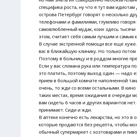
специфика роста, ну что я тут вам идиотам
острова Петербург говорят о несколько дру
телефонами и фамилиями, глумливо говоря 
самовлюбленный мудак, коих здесь тысячи Н
этом, считает себя самым лучшим и самым к
В случае экстренной помощи все еще хуже.
вас в ближайшую клинику. Но только потом
Поэтому в больницу и в роддом многие пре
Если у вас сломана рука или температура п
это платить, поэтому выход один — надо ех
прием в большой комнате наполненной таки
очень, то жди со всеми остальными. В кино
таких местах, время ожидания в очереди мо
вам сидеть 6 часов и других вариантов нет
принимает. Сиди и жди.
В аптеке конечно есть лекарства, но это
которые продаются без рецепта, чтобы мож
обычный супермаркет с хозтоварами и пивом