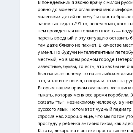
В понедельник я звоню врачу с милой русс
ровно до момента оглашения мной информац
маленьких детей не лечу!" и просто бросае
зачем так кидать? Я то, почем знаю, кого т
нем врожденная интеллигентность — подума
парень вредный и эту ситуацию оставить бе
там даже близко не пахнет. В качестве мес
у меня. Но будучи интеллигентным петербур
местный, но в моем родном городе Петербу
известные, буквы, то есть, это как бы не о
был написан почему-то на английском язык
это, я так и не понял, говорили-то мы на рус
Вторым нашим врачом оказалась женщина пе
тыкать, которая меня все время коробила.
сказать "ты", незнакомому человеку, а у ни
русского язык. Потом этот чудный педиатр
спросив нас. Хорошо еще, что мы потом уто
простуду у ребенка антибиотиком, как зде
Кстати, лекарства в аптеке просто так не п