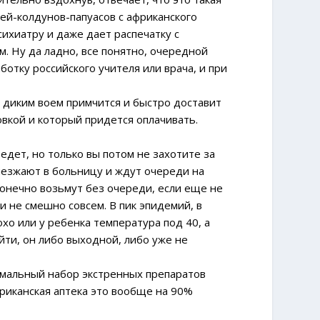
рей-колдунов-папуасов с африканского
сихиатру и даже дает распечатку с
м. Ну да ладно, все понятно, очередной
отку российского учителя или врача, и при
с диким воем примчится и быстро доставит
овкой и который придется оплачивать.
оедет, но только вы потом не захотите за
риезжают в больницу и ждут очереди на
конечно возьмут без очереди, если еще не
и не смешно совсем. В пик эпидемий, в
хо или у ребенка температура под 40, а
ойти, он либо выходной, либо уже не
имальный набор экстренных препаратов
риканская аптека это вообще на 90%