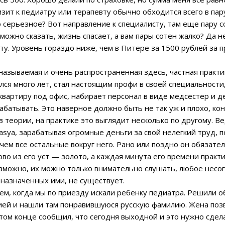
изит к педиатру или терапевту обычно обходится всего в пару
 серьезное? Вот направление к специалисту, там еще пару с
, можно сказать, жизнь спасает, а вам пары сотен жалко? Да
ту. Уровень гораздо ниже, чем в Питере за 1500 рублей за п
азываемая и очень распространенная здесь, частная практика
лся много лет, стал настоящим профи в своей специальности
 квартиру под офис, набирает персонал в виде медсестер и 
рабатывать. Это наверное должно быть не так уж и плохо, к
 в теории, на практике это выглядит несколько по другому. В
Vasya, зарабатывая огромные деньги за свой нелегкий труд, 
чем все остальные вокруг него. Рано или поздно он обязате
ово из его уст — золото, а каждая минута его времени практ
возможно, их можно только внимательно слушать, любое несо
 назначенных ими, не существует.
ем, когда мы по приезду искали ребенку педиатра. Решили о
ией и нашли там понравившуюся русскую фамилию. Жена поз
 том конце сообщил, что сегодня выходной и это нужно сдела