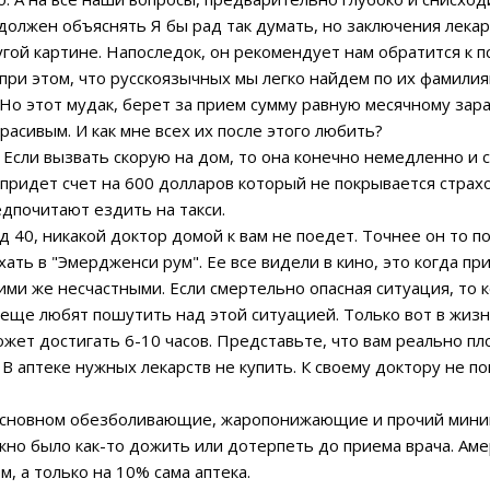
 должен объяснять Я бы рад так думать, но заключения лека
гой картине. Напоследок, он рекомендует нам обратится к п
при этом, что русскоязычных мы легко найдем по их фамилия
о этот мудак, берет за прием сумму равную месячному зараб
расивым. И как мне всех их после этого любить?
 Если вызвать скорую на дом, то она конечно немедленно и 
 придет счет на 600 долларов который не покрывается страх
дпочитают ездить на такси.
од 40, никакой доктор домой к вам не поедет. Точнее он то п
ать в "Эмердженси рум". Ее все видели в кино, это когда п
ми же несчастными. Если смертельно опасная ситуация, то 
 еще любят пошутить над этой ситуацией. Только вот в жизн
жет достигать 6-10 часов. Представьте, что вам реально пло
. В аптеке нужных лекарств не купить. К своему доктору не п
 в основном обезболивающие, жаропонижающие и прочий мин
но было как-то дожить или дотерпеть до приема врача. Аме
, а только на 10% сама аптека.