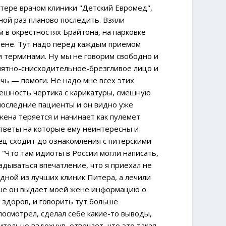
итере врачом клиники "Детский Евромед",
ной раз планово последить. Взяли
 в окрестностях Брайтона, на парковке
шене. Тут надо перед каждым приемом
ми терминами. Ну мы не говорим свободно и
иятно-снисходительное-брезгливое лицо и
чь — помоги. Не надо мне всех этих
нешность чертика с карикатуры, смешную
 последние пациенты и он видно уже
жена теряется и начинает как пулемет
ответы на которые ему неинтересны и
нец сходит до ознакомления с питерскими
 "Что там идиоты в России могли написать,
адываться впечатление, что я приехал не
одной из лучших клиник Питера, а лечили
льше он выдает моей жене информацию о
о здоров, и говорить тут больше
посмотрел, сделал себе какие-то выводы,
тельно вздохнув, отвечает, что это такая