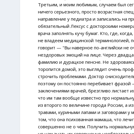
Третьим, и моим любимым, случаем был сег
ничего серьезного, просто возрастная спе
направление у педиатра и записались на п
обязательный Лексус с докторскими номер
врача заполнять кучу бумаг. Кто, где, ког
не владеем медицинской терминологией, п
говорит — "Вы наверное по-английски не о
нездоровых эмоций на лице. Через двадца
фамилию и дурацкое пенсне. Не здороваясь
торопится домой, это выглядит очень проф
строчить проблемами. Доктор снисходител
поэтому он постоянно перебивает фразой — 
заключениями врачей, брезгливо листает и
что им там вообще известно про нормальную
из второго по величине города России, а и
травами, куриными лапами и заговорами у 
том, что она психованная мамаша, что лечи
совершенно не о чем. Получить нормальную 
но нам знать их совершенно необязательно.