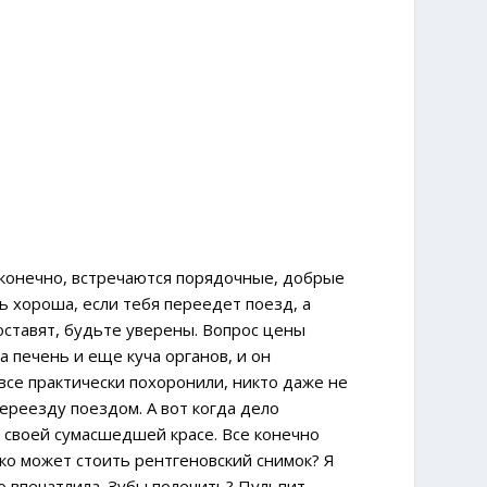
, конечно, встречаются порядочные, добрые
ь хороша, если тебя переедет поезд, а
поставят, будьте уверены. Вопрос цены
а печень и еще куча органов, и он
 все практически похоронили, никто даже не
 переезду поездом. А вот когда дело
 своей сумасшедшей красе. Все конечно
ько может стоить рентгеновский снимок? Я
но впечатлила. Зубы полечить? Пульпит