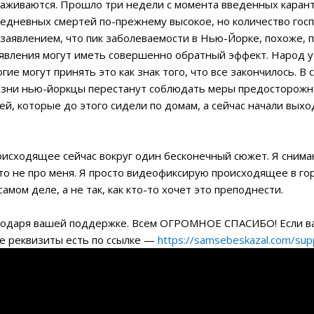
лаживаются. Прошло три недели с момента введенных карант
дневных смертей по-прежнему высокое, но количество госп
заявлением, что пик заболеваемости в Нью-Йорке, похоже, 
явления могут иметь совершенно обратный эффект. Народ ус
гие могут принять это как знак того, что все закончилось.
изни нью-йоркцы перестанут соблюдать меры предосторожнос
й, которые до этого сидели по домам, а сейчас начали выход
оисходящее сейчас вокруг один бесконечный сюжет. Я снимаю
это не про меня. Я просто видеофиксирую происходящее в го
амом деле, а не так, как кто-то хочет это преподнести.
годаря вашей поддержке. Всем ОГРОМНОЕ СПАСИБО! Если ва
се реквизиты есть по ссылке —
https://samsebeskazal.com/su