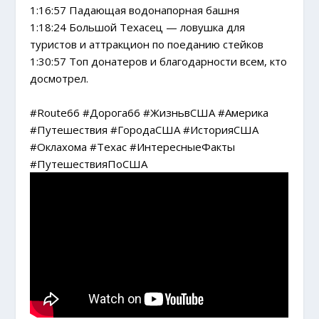
1:16:57 Падающая водонапорная башня
1:18:24 Большой Техасец — ловушка для
туристов и аттракцион по поеданию стейков
1:30:57 Топ донатеров и благодарности всем, кто
досмотрел.
#Route66 #Дорога66 #ЖизньвСША #Америка
#Путешествия #ГородаСША #ИсторияСША
#Оклахома #Техас #ИнтересныеФакты
#ПутешествияПоСША