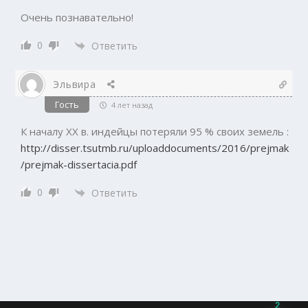
Очень познавательно!
0
Ответить
Эльвира
Гость
4 лет назад
К началу XX в. индейцы потеряли 95 % своих земель :
http://disser.tsutmb.ru/uploaddocuments/2016/prejmak
/prejmak-dissertacia.pdf
0
Ответить
2