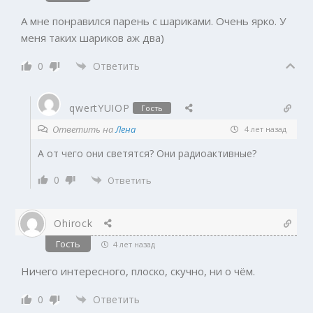
А мне понравился парень с шариками. Очень ярко. У
меня таких шариков аж два)
0
Ответить
qwertYUIOP
Гость
Ответить на
Лена
4 лет назад
А от чего они светятся? Они радиоактивные?
0
Ответить
Ohirock
Гость
4 лет назад
Ничего интересного, плоско, скучно, ни о чём.
0
Ответить