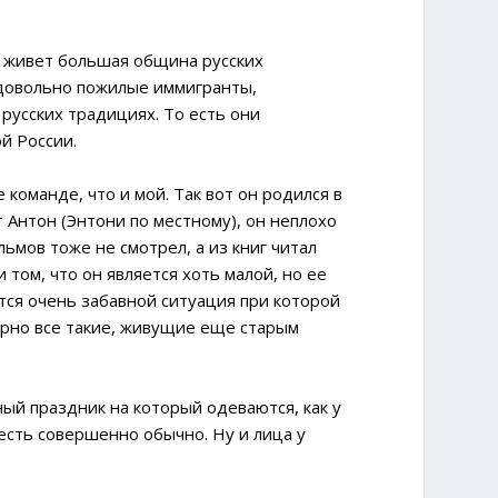
х живет большая община русских
 довольно пожилые иммигранты,
русских традициях. То есть они
й России.
 команде, что и мой. Так вот он родился в
 Антон (Энтони по местному), он неплохо
льмов тоже не смотрел, а из книг читал
 том, что он является хоть малой, но ее
ется очень забавной ситуация при которой
ерно все такие, живущие еще старым
ый праздник на который одеваются, как у
 есть совершенно обычно. Ну и лица у