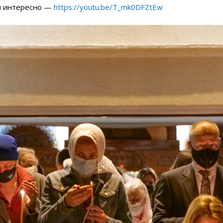
ли интересно —
https://youtu.be/T_mk0DFZtEw