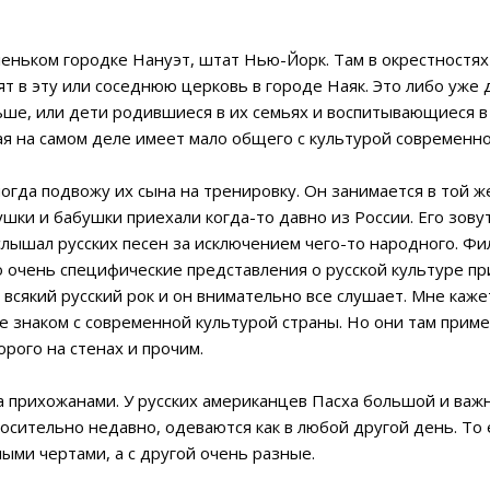
еньком городке Нануэт, штат Нью-Йорк. Там в окрестностя
т в эту или соседнюю церковь в городе Наяк. Это либо уже
ше, или дети родившиеся в их семьях и воспитывающиеся в 
рая на самом деле имеет мало общего с культурой современно
ногда подвожу их сына на тренировку. Он занимается в той же
шки и бабушки приехали когда-то давно из России. Его зовут
 слышал русских песен за исключением чего-то народного. Фи
го очень специфические представления о русской культуре при
 всякий русский рок и он внимательно все слушает. Мне каж
е знаком с современной культурой страны. Но они там прим
рого на стенах и прочим.
 прихожанами. У русских американцев Пасха большой и важн
тносительно недавно, одеваются как в любой другой день. То
ыми чертами, а с другой очень разные.