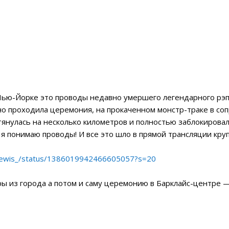
Нью-Йорке это проводы недавно умершего легендарного рэпе
но проходила церемония, на прокаченном монстр-траке в со
тянулась на несколько километров и полностью заблокирова
 я понимаю проводы! И все это шло в прямой трансляции круп
l_Lewis_/status/1386019942466605057?s=20
дры из города а потом и саму церемонию в Барклайс-центре