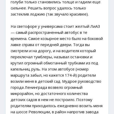
голуби только становились толще и гадили еще
сильнее. Решить вопрос удалось только
застеклив лоджию (так звучало красивее).
На светофоре у универсама стоит желтый ЛиАЗ
— самый распространенный автобус в те
времена. Самое козырное место было на боковой
лавке справа от передней двери. Тогда вы
смотрели и на дорогу, и на водителя который
переключал тумблеры, называл остановки и
крутил огромный обмотанный трубками из под
капельниц руль. На этом автобусе (номер
маршрута забыл, но кажется 174-й) родители
возили меня в детский сад. Мудрое руководство
города Ленинграда возвело огромный
микрорайон, но достаточного количества
детских садов в нем не построило. Поэтому
родителям приходилось ежедневно возить меня
на шоссе Революции, в район напротив завода