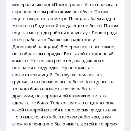
минеральных вод «Полюстрово». А это полчаса в
переполненном работягами автобусе. Потом
еще столько же до метро Площадь Александра
Невского (Ладожской тогда еще не было). Потом
еще на метро до работы в даунтаун Ленинграда
(отец работал в Главленинградстрое у
Дворцовой площади). Вечером все то же самое,
но в обратном порядке. Вот такой ежедневный
комьют. Несколько раз отец опаздывал и я
оставался в саду один. Ну не один, а с
воспитательницей. Она жутко злилась, а я
грустил, что про меня все забыли. А отцу всего-
то надо было посидеть после работы с
друзьями, но нормальной возможности это
сделать не было. Только сам став отцом я понял,
какой геморой из себя в свое время представлял.
Не в смысле, что я был плохим ребенком, а как
сложно в принципе было иметь детей в то время.