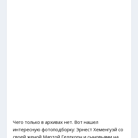
Чего только в архивах нет. Вот нашел
интересную фотоподборку
: Эрнест Хеменгуэй со
своей женой Мартой Геллхорн и сыновьями на