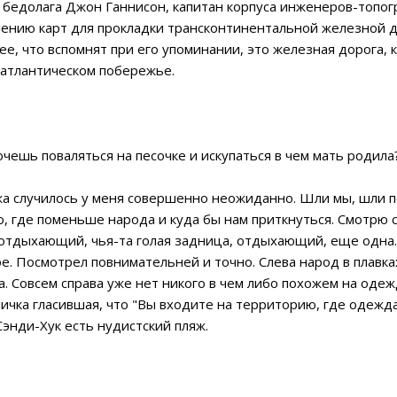
бы бедолага Джон Ганнисон, капитан корпуса инженеров-топо
ению карт для прокладки трансконтинентальной железной до
е, что вспомнят при его упоминании, это железная дорога, 
 атлантическом побережье.
шь поваляться на песочке и искупаться в чем мать родила?
жа случилось у меня совершенно неожиданно. Шли мы, шли п
то, где поменьше народа и куда бы нам приткнуться. Смотрю с
ыхающий, чья-та голая задница, отдыхающий, еще одна… С
. Посмотрел повнимательней и точно. Слева народ в плавках 
 Совсем справа уже нет никого в чем либо похожем на одежд
ичка гласившая, что "Вы входите на территорию, где одежда 
 Сэнди-Хук есть нудистский пляж.