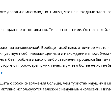
уже довольно многолюдно. Пишут, что на выходных здесь со
 подальше от остальных. Типа он не с ними. Он нет такой, ка
рают за занавесочкой. Вообще такой пляж отличное место, 
к чувствует себя незащищенным и нахождение в подобном 
о я без проблем и какого-либо стеснения прошелся бы там г
восторге от просмотра чужих телес, а уж тем более не хотел
щить с собой снаряжения больше, чем туристам идущим в ме
ут активно используются тележки с надувными колесами. Нигд