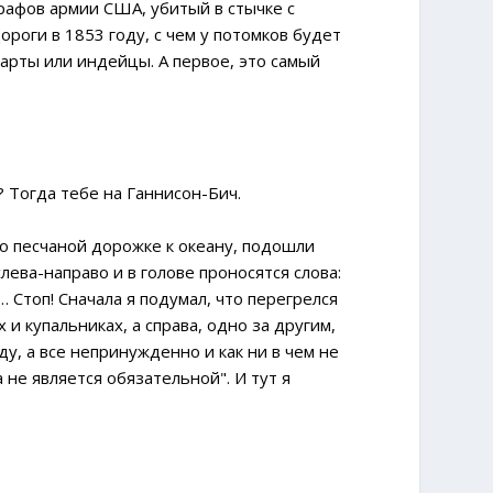
графов армии США, убитый в стычке с
роги в 1853 году, с чем у потомков будет
карты или индейцы. А первое, это самый
 Тогда тебе на Ганнисон-Бич.
о песчаной дорожке к океану, подошли
лева-направо и в голове проносятся слова:
топ! Сначала я подумал, что перегрелся
и купальниках, а справа, одно за другим,
у, а все непринужденно и как ни в чем не
не является обязательной". И тут я