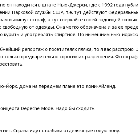
но он находится в штате Нью-Джерси, где с 1992 года публ
ении Парковой службы США, т.е. тут действуют федеральные
вам выпишут штраф, а тут сверкайте своей задницей сколько
ю свободную от одежды. Она четко обозначена и за ее преде
о курить и употреблять спиртное. По нынешним нью-йоркски
бнейший репортаж о посетителях пляжа, то я вас расстрою. Э
 только предварительно спросив их разрешения. Фотографи
рестовать.
ью-Йорк. Дома на переднем плане это Кони-Айленд.
концерта Depeche Mode. Надо бы сходить.
и нет. Справа идут столбики отделяющие голую зону.