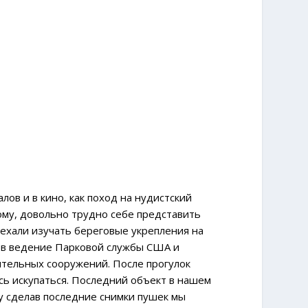
ов и в кино, как поход на нудистский
тому, довольно трудно себе представить
ехали изучать береговые укрепления на
а в ведение Парковой службы США и
ительных сооружений. После прогулок
сь искупаться. Последний объект в нашем
у сделав последние снимки пушек мы