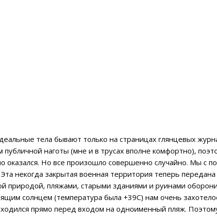
деальные тела бывают только на страницах глянцевых журнал
м публичной наготы (мне и в трусах вполне комфортно), поэ
но оказался. Но все произошло совершенно случайно. Мы с
по
. Эта некогда закрытая военная территория теперь передан
ой природой, пляжами, старыми зданиями и руинами оборон
лящим солнцем (температура была +39С) нам очень захотело
аходился прямо перед входом на одноименный пляж. Поэтом