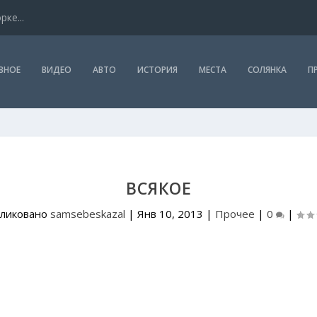
ке...
ВНОЕ
ВИДЕО
АВТО
ИСТОРИЯ
МЕСТА
СОЛЯНКА
П
ВСЯКОЕ
ликовано
samsebeskazal
|
Янв 10, 2013
|
Прочее
|
0
|