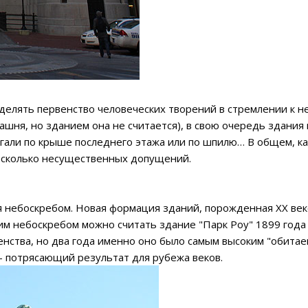
еделять первенство человеческих творений в стремлении к н
ашня, но зданием она не считается), в свою очередь здания
гали по крыше последнего этажа или по шпилю… В общем, каж
несколько несущественных допущений.
я небоскребом. Новая формация зданий, порожденная XX век
им небоскребом можно считать здание "Парк Роу" 1899 года
енства, но два года именно оно было самым высоким "обита
 — потрясающий результат для рубежа веков.