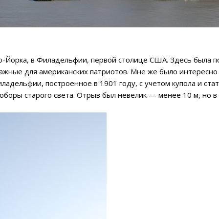
ю-Йорка, в Филадельфии, первой столице США. Здесь была п
ажные для американских патриотов. Мне же было интересно 
адельфии, построенное в 1901 году, с учетом купола и ста
соборы старого света. Отрыв был невелик — менее 10 м, но в