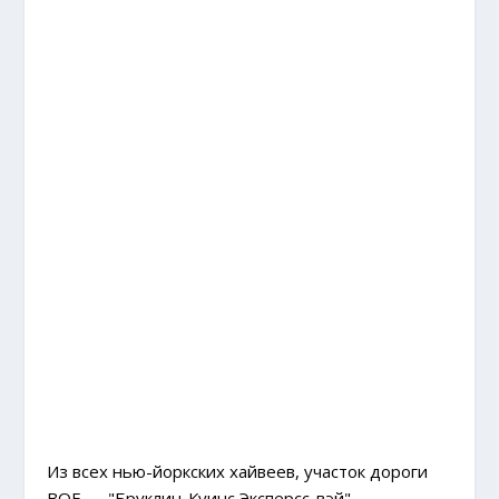
Из всех нью-йоркских хайвеев, участок дороги
BQE — "Бруклин-Куинс Эксперсс-вэй",