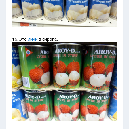
16. Это
личи
в сиропе.