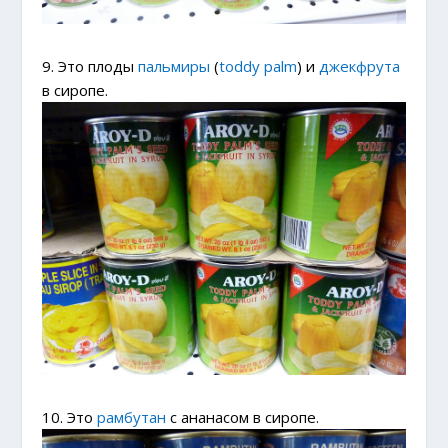
9. Это плоды
пальмиры
(
toddy palm
) и
джекфрута
в сиропе.
10. Это
рамбутан
с ананасом в сиропе.