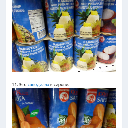
11. Это
саподилла
в сиропе.