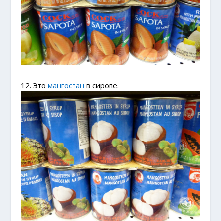
12. Это
мангостан
в сиропе.