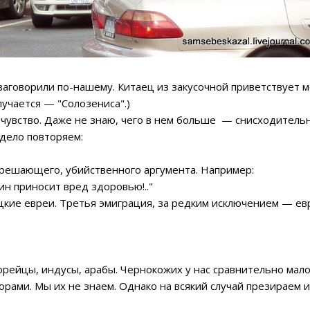
аговорили по-нашему. Китаец из закусочной приветствует м
чается — "Солозениса".)
вство. Даже не знаю, чего в нем больше — снисходительно
дело повторяем:
ешающего, убийственного аргумента. Например:
н приносит вред здоровью!.."
е евреи. Третья эмиграция, за редким исключением — евре
ейцы, индусы, арабы. Чернокожих у нас сравнительно мало
ами. Мы их не знаем. Однако на всякий случай презираем и