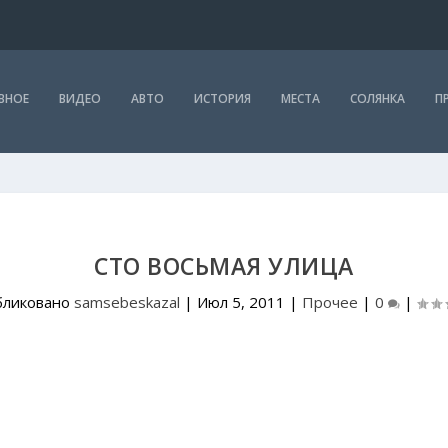
ВНОЕ
ВИДЕО
АВТО
ИСТОРИЯ
МЕСТА
СОЛЯНКА
П
СТО ВОСЬМАЯ УЛИЦА
бликовано
samsebeskazal
|
Июл 5, 2011
|
Прочее
|
0
|