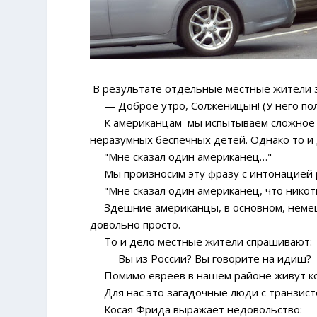
В результате отдельные местные жители з
— Доброе утро, Солженицын! (У него полу
К американцам мы испытываем сложное чу
неразумных беспечных детей. Однако то и 
"Мне сказал один американец…"
Мы произносим эту фразу с интонацией р
"Мне сказал один американец, что никоти
Здешние американцы, в основном, немецки
довольно просто.
То и дело местные жители спрашивают:
— Вы из России? Вы говорите на идиш?
Помимо евреев в нашем районе живут кор
Для нас это загадочные люди с транзистор
Косая Фрида выражает недовольство: