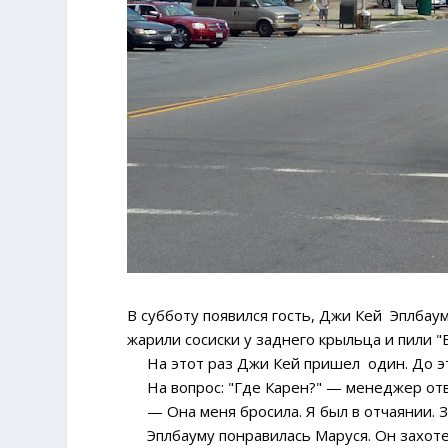
В субботу появился гость, Джи Кей Эплбау
жарили сосиски у заднего крыльца и пили "
На этот раз Джи Кей пришел один. До это
На вопрос: "Где Карен?" — менеджер отв
— Она меня бросила. Я был в отчаянии. З
Эплбауму понравилась Маруся. Он захотел 