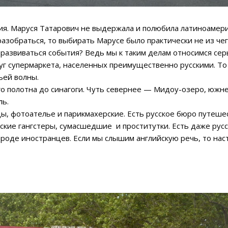
 Маруся Татарович не выдержала и полюбила латиноамерик
 разобраться, то выбирать Марусе было практически не из чег
азвиваться события? Ведь мы к таким делам относимся сер
 супермаркета, населенных преимущественно русскими. То
ьей волны.
полотна до синагоги. Чуть севернее — Мидоу-озеро, южне
ль.
ы, фотоателье и парикмахерские. Есть русское бюро путешест
ские гангстеры, сумасшедшие и проститутки. Есть даже русс
оде иностранцев. Если мы слышим английскую речь, то наст