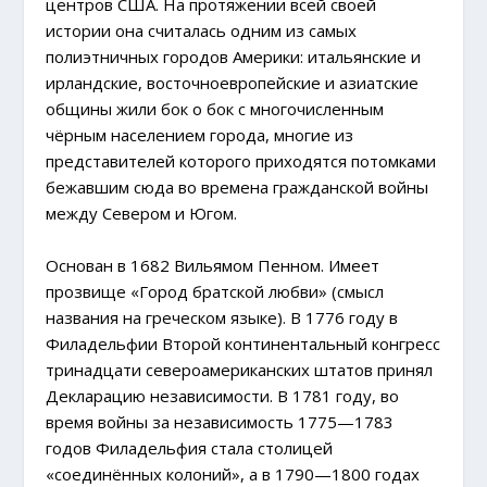
центров США. На протяжении всей своей
истории она считалась одним из самых
полиэтничных городов Америки: итальянские и
ирландские, восточноевропейские и азиатские
общины жили бок о бок с многочисленным
чёрным населением города, многие из
представителей которого приходятся потомками
бежавшим сюда во времена гражданской войны
между Севером и Югом.
Основан в 1682 Вильямом Пенном. Имеет
прозвище «Город братской любви» (смысл
названия на греческом языке). В 1776 году в
Филадельфии Второй континентальный конгресс
тринадцати североамериканских штатов принял
Декларацию независимости. В 1781 году, во
время войны за независимость 1775—1783
годов Филадельфия стала столицей
«соединённых колоний», а в 1790—1800 годах